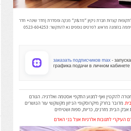
תקופות קצרות חברת ניקיון ״מד&ק״ מנקה ומסדרת (חדר שינה+ חדר
בהזמנה מראש. לפרטים נוספים נא להתקשר: 0523-604253
заказать подписчиков max
- запуск
графика подачи в личном кабинете 
מטרה להקטין ואף למנוע התקפי אסטמה ואלרגיה. הגורם
ית.
מדובר בחרק מיקרוסקופי הניזון מקשקשי עור הנושרים
 אבק הבית: מזרנים, כריות, ספות ושטיחים
 העיקרי לתגובות אלרגיות אצל בני האדם