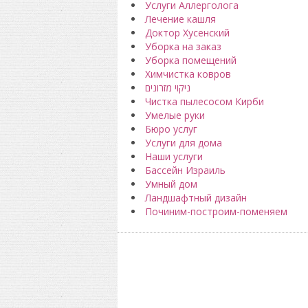
Услуги Аллерголога
Лечение кашля
Доктор Хусенский
Уборка на заказ
Уборка помещений
Химчистка ковров
ניקוי מזרונים
Чистка пылесосом Кирби
Умелые руки
Бюро услуг
Услуги для дома
Наши услуги
Бассейн Израиль
Умный дом
Ландшафтный дизайн
Починим-построим-поменяем